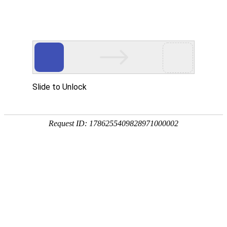
[
] 您好，欢迎光临
亲，请登录
微信快捷注册登陆
中山市八喜电脑网络有限公司
酒鬼
泸州老窖
洋河
茅台
全部商品分类
首页
白酒
葡萄酒
特惠酒
关于名酒云
52度国窖1573
55度国窖1573
名酒云简介
白酒
运作模式
酒鬼
泸州老窖
洋河
茅台
枝江
渠道招商
郎酒
人才招聘
葡萄酒
电子商务法
法国
澳大利亚
西班牙
智利
意大利
德国
证照资料