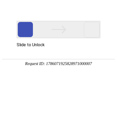
[
] 您好，欢迎光临
亲，请登录
微信快捷注册登陆
中山市八喜电脑网络有限公司
酒鬼
泸州老窖
洋河
茅台
全部商品分类
首页
白酒
葡萄酒
特惠酒
支付方式
关于名酒云
52度国窖1573
55度国窖1573
名酒云简介
白酒
运作模式
酒鬼
泸州老窖
洋河
茅台
枝江
渠道招商
郎酒
人才招聘
葡萄酒
电子商务法
法国
澳大利亚
西班牙
智利
意大利
德国
证照资料