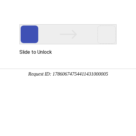
◇
◇
络有限公司
我的名酒云
购物车(0)
洋河
茅台
五粮液
郎酒
萄酒
洋酒
啤酒/黄酒/养生酒
线下体验店
热点资
泸州老窖
洋河
茅台
枝江
郎酒
白云边
广东
河南
陕西