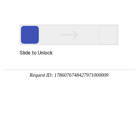
[
] 您好，欢迎光临
亲，请登录
微信快捷注册登陆
中山市八喜电脑网络有限公司
酒鬼
泸州老窖
洋河
茅台
全部商品分类
首页
白酒
葡萄酒
特惠酒
首页
>
白酒
共 0 件该类商品
52度国窖1573
55度国窖1573
白酒
类型
白酒
葡萄酒
洋酒
啤酒-黄酒-养生酒
食尚
酒鬼
泸州老窖
洋河
茅台
枝江
郎酒
全部品牌
伏特加
燕京
泸州老窖
剑南春
五粮液
酒鬼
泸州老窖
葡萄酒
法国
澳大利亚
西班牙
全部产地
贵州
四川
山西
北京
江苏
安徽
湖北
江西
广东
河南
智利
意大利
德国