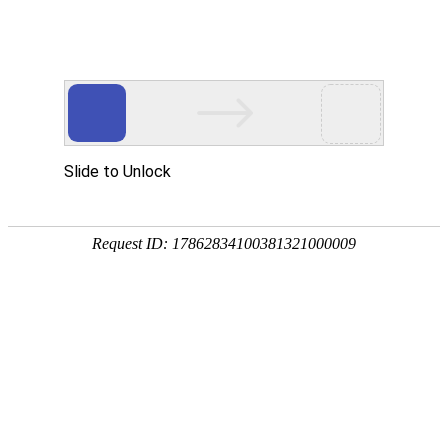
[
] 您好，欢迎光临
亲，请登录
微信快捷注册登陆
中山市八喜电脑网络有限公司
酒鬼
泸州老窖
洋河
茅台
全部商品分类
首页
白酒
葡萄酒
特惠酒
首页
>
白酒
>
茅台
共 0 件该类商品
52度国窖1573
55度国窖1573
白酒
类型
白酒
葡萄酒
洋酒
啤酒-黄酒-养生酒
食尚
酒鬼
泸州老窖
洋河
茅台
枝江
郎酒
全部品牌
伏特加
燕京
泸州老窖
剑南春
五粮液
酒鬼
泸州老窖
葡萄酒
法国
澳大利亚
西班牙
全部产地
贵州
四川
山西
北京
江苏
安徽
湖北
江西
广东
河南
智利
意大利
德国