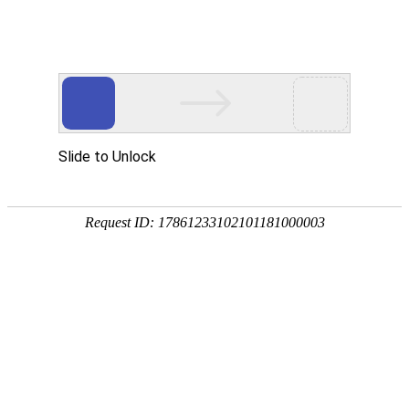
[
] 您好，欢迎光临
亲，请登录
微信快捷注册登陆
中山市八喜电脑网络有限公司
酒鬼
泸州老窖
洋河
茅台
全部商品分类
首页
白酒
葡萄酒
特惠酒
首页
>
白酒
>
茅台
共 0 件该类商品
52度国窖1573
55度国窖1573
白酒
类型
白酒
葡萄酒
洋酒
啤酒-黄酒-养生酒
食尚
酒鬼
泸州老窖
洋河
茅台
枝江
郎酒
全部品牌
伏特加
燕京
泸州老窖
剑南春
五粮液
酒鬼
泸州老窖
葡萄酒
法国
澳大利亚
西班牙
全部产地
贵州
四川
山西
北京
江苏
安徽
湖北
江西
广东
河南
智利
意大利
德国