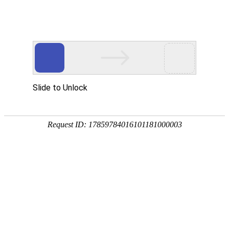
[
] 您好，欢迎光临
亲，请登录
微信快捷注册登陆
中山市八喜电脑网络有限公司
酒鬼
泸州老窖
洋河
茅台
全部商品分类
首页
白酒
葡萄酒
特惠酒
首页
>
啤酒-黄酒-养生酒
共 10 件该类商品
52度国窖1573
55度国窖1573
白酒
类型
白酒
葡萄酒
洋酒
啤酒-黄酒-养生酒
食尚
酒鬼
泸州老窖
洋河
茅台
枝江
郎酒
全部品牌
哈尔滨
燕京
青岛
葡萄酒
法国
澳大利亚
西班牙
全部产地
北京
智利
意大利
德国