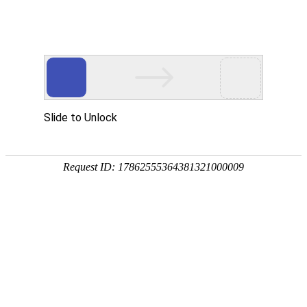
[
] 您好，欢迎光临
亲，请登录
微信快捷注册登陆
中山市八喜电脑网络有限公司
酒鬼
泸州老窖
洋河
茅台
全部商品分类
首页
白酒
葡萄酒
特惠酒
首页
>
白酒
共 8 件该类商品
52度国窖1573
55度国窖1573
白酒
类型
白酒
葡萄酒
洋酒
啤酒-黄酒-养生酒
食尚
酒鬼
泸州老窖
洋河
茅台
枝江
郎酒
全部品牌
伏特加
燕京
泸州老窖
剑南春
五粮液
酒鬼
泸州老窖
葡萄酒
法国
澳大利亚
西班牙
全部产地
贵州
四川
山西
北京
江苏
安徽
湖北
江西
广东
河南
智利
意大利
德国