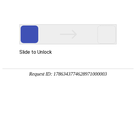
[
] 您好，欢迎光临
亲，请登录
微信快捷注册登陆
中山市八喜电脑网络有限公司
酒鬼
泸州老窖
洋河
茅台
全部商品分类
首页
白酒
葡萄酒
特惠酒
白酒
52度国窖1573
55度国窖1573
白酒
酱香型白酒价格普遍较高
酒鬼
泸州老窖
洋河
茅台
枝江
郎酒
10673 人浏览
2020/11/5 14:25:20
葡萄酒
法国
澳大利亚
西班牙
智利
意大利
德国
【如何喝白酒】喝白酒的好