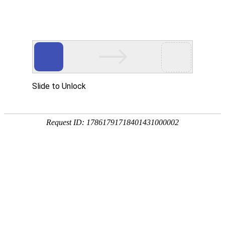
[
] 您好，欢迎光临
亲，请登录
微信快捷注册登陆
中山市八喜电脑网络有限公司
酒鬼
泸州老窖
洋河
茅台
全部商品分类
首页
白酒
葡萄酒
特惠酒
52度国窖1573
白酒
> 正文
55度国窖1573
白酒
超市里3种“不起眼”的廉价白酒，其实
酒鬼
泸州老窖
洋河
茅台
枝江
郎酒
发布人：
酒水店
发布时间：2020/12/4 9:04:29
阅读次数： 101
葡萄酒
中国的酒和茶一样，有着非常悠久的历史。酒在古代，受到了许多骚
法国
澳大利亚
西班牙
么几坛。在现代，亲朋好友聚会以及商务交流的时候，也都会来上那
智利
意大利
德国