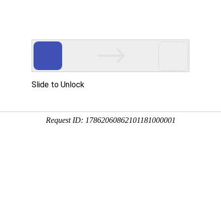
◇
◇
我的名酒云
商家
购物车(0)
服 务
物 流
手机逛
0.00
0.00
东甲陈小青柑
东甲陈陈皮
关于我们
招商加盟
东甲陈十年年份正装陈皮
东甲陈十年正装陈皮、东甲陈十年正装陈皮价格,东甲陈十