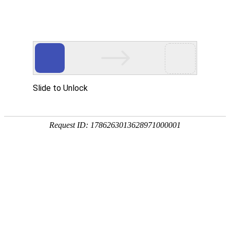
[
] 您好，欢迎光临
亲，请登录
微信快捷注册登陆
百年酱酒馆
描 述
服 务
物 流
企业店
0.00
0.00
0.00
百年酱酒馆
战略品牌
全部分类
首页
白酒
食品酒水
首页
>
白酒
>
香型
>
酱香型