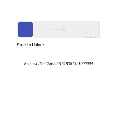
[
] 您好，欢迎光临
亲，请登录
微信快捷注册登陆
百年酱酒馆
描 述
服 务
物 流
企业店
0.00
0.00
0.00
百年酱酒馆
战略品牌
全部分类
首页
白酒
食品酒水
首页
>
白酒
>
香型
>
酱香型