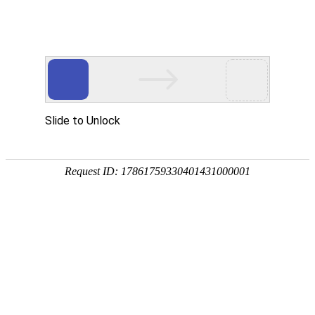
[
] 您好，欢迎光临
亲，请登录
微信快捷注册登陆
五粮液
描 述
服 务
物 流
企业店
0.00
0.00
0.00
五粮液
战略品牌
全部分类
首页
五粮液
关于我们
首页
>
白酒
>
香型
>
浓香型