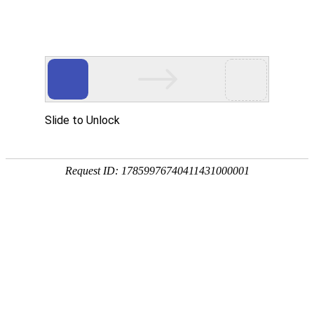
[
] 您好，欢迎光临
亲，请登录
微信快捷注册登陆
五粮液
描 述
服 务
物 流
企业店
0.00
0.00
0.00
五粮液
战略品牌
全部分类
首页
五粮液
关于我们
首页
>
白酒
>
香型
>
浓香型