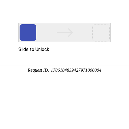
◇
◇
我的名酒云
商家
购物车(0)
务
物 流
手机逛
0
0.00
关于我们
55度国窖1573酒生命中的那坛酒013 1L 泸州老窖
55度国窖1573、55度国窖1573价格,55度国窖1573零售和