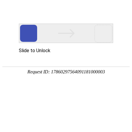
[
] 您好，欢迎光临
亲，请登录
微信快捷注册登陆
泸州老窖
描 述
服 务
物 流
旗舰店
0.00
0.00
0.00
泸州老窖
战略品牌
全部分类
首页
泸州老窖
关于我们
首页
>
白酒
>
香型
>
浓香型