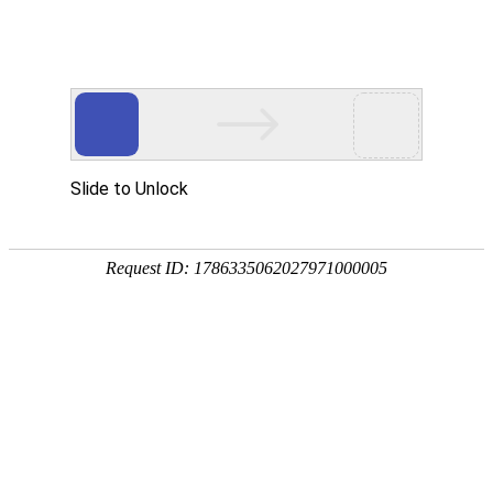
[
] 您好，欢迎光临
亲，请登录
微信快捷注册登陆
怡园酒庄
描 述
服 务
物 流
企业店
0.00
0.00
0.00
怡园酒庄
战略品牌
全部分类
首页
怡园酒庄
关于我们
首页
>
葡萄酒
>
红葡萄酒
>
干红