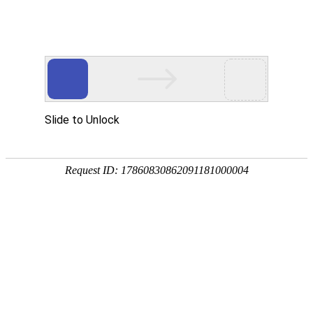
[
] 您好，欢迎光临
亲，请登录
微信快捷注册登陆
燕京啤酒专营店
描 述
服 务
企业店
0.00
0.00
燕京啤酒专营店
战略品牌
全部分类
首页
燕京啤酒
关于我们
首页
>
啤酒
>
啤酒
>
嘉士伯