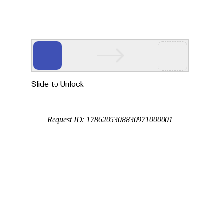
[
] 您好，欢迎光临
亲，请登录
微信快捷注册登陆
中山市八喜电脑网络有限公司
酒鬼
泸州老窖
洋河
茅台
全部商品分类
首页
白酒
葡萄酒
特惠酒
首页
>
啤酒-黄酒-养生酒
>
养生酒
>
竹叶青
52度国窖1573
55度国窖1573
白酒
共 0 件该类商品
酒鬼
泸州老窖
洋河
茅台
枝江
郎酒
葡萄酒
法国
澳大利亚
西班牙
智利
意大利
德国