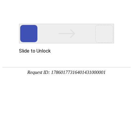
[
] 您好，欢迎光临
亲，请登录
微信快捷注册登陆
中山市八喜电脑网络有限公司
酒鬼
泸州老窖
洋河
茅台
全部商品分类
首页
白酒
葡萄酒
特惠酒
52度国窖1573
55度国窖1573
白酒
酒鬼
泸州老窖
洋河
茅台
枝江
郎酒
葡萄酒
法国
澳大利亚
西班牙
智利
意大利
德国